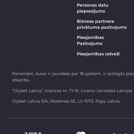
Personas datu
pieprasījums
Biznesa partnera
privātuma paziņojums
Pieejamības
Paziņojums
Pieejamības ceļveži
Personām, kuras ir jaunākas par 18 gadiem, ir aizliegts pie
atkarību.
“Olybet Latvia”, licences nr. TI-16. Licenci izsniedza Latvij
Olybet Latvia SIA, Rēzeknes 5E, LV-1073, Riga, Latvia