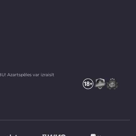
U! Azartspēles var izraisīt