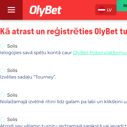
R
LV
Kā atrast un reģistrēties OlyBet t
Solis
Ielogojies savā spēļu kontā caur
OlyBet Poker platformu
Solis
Izvēlies sadaļu “Tourney”.
Solis
Nolaižamajā izvēlnē ritini līdz galam pa labi un klikšķini uz
Solis
Atrodi sev vēlamo turnīru redzamajā sarakstā vai ievadi