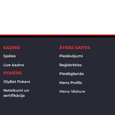
KAZINO
ĀTRĀS SAITES
Spēles
Piedāvājumi
Live kazino
Reģistrēties
POKERS
Pieslēgšanās
OlyBet Pokers
Mans Profils
Noteikumi un
Mana Vēsture
sertifikācija