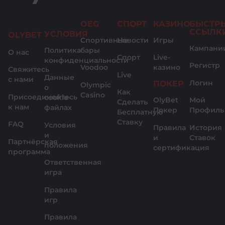
OEG
СПОРТ
КАЗИНО
БЫСТР
ССЫЛК
УСЛОВИЯ
OLYBET
Спортивные
Новости
Игры
Кампани
Политика
бары
О нас
Спорт
Live-
конфиденциальности
Pегистр
Voodoo
казино
Свяжитесь
Live
Данные
с нами
Логин
ПОКЕР
Olympic
o
Как
Casino
Присоединяйтесь
cookie-
OlyBet
Мой
Сделать
к нам
файлах
Покер
Профиль
Бесплатную
Ставку
FAQ
Условия
Правила
История
и
и
Ставок
Партнёрская
положения
сертификация
программа
Ответственная
игра
Правила
игр
Правила