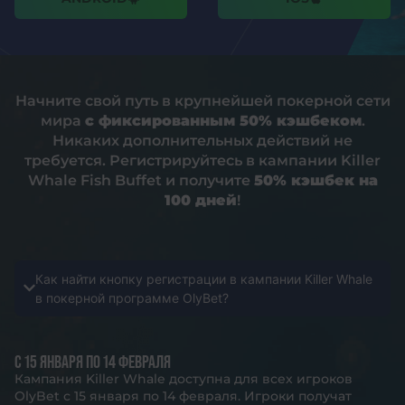
Начните свой путь в крупнейшей покерной сети
мира
с фиксированным 50% кэшбеком
.
Никаких дополнительных действий не
требуется. Регистрируйтесь в кампании Killer
Whale Fish Buffet и получите
50% кэшбек на
100 дней
!
Как найти кнопку регистрации в кампании Killer Whale
в покерной программе OlyBet?
С 15 ЯНВАРЯ ПО 14 ФЕВРАЛЯ
Кампания Killer Whale доступна для всех игроков
OlyBet с 15 января по 14 февраля. Игроки получат