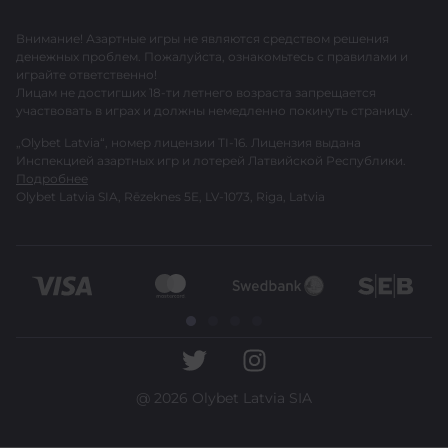
Внимание! Азартные игры не являются средством решения
денежных проблем. Пожалуйста, ознакомьтесь с правилами и
играйте ответственно!
Лицам не достигших 18-ти летнего возраста запрещается
участвовать в играх и должны немедленно покинуть страницу.
„Olybet Latvia“, номер лицензии TI-16. Лицензия выдана
Инспекцией азартных игр и лотерей Латвийской Республики.
Подробнее
Olybet Latvia SIA, Rēzeknes 5E, LV-1073, Riga, Latvia
@ 2026 Olybet Latvia SIA