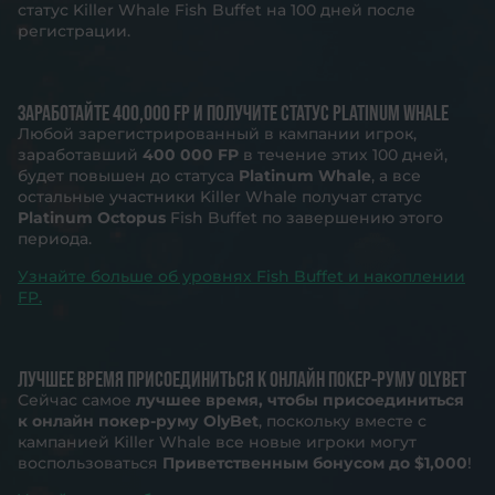
статус Killer Whale Fish Buffet на 100 дней после
регистрации.
ЗАРАБОТАЙТЕ 400,000 FP И ПОЛУЧИТЕ СТАТУС PLATINUM WHALE
Любой зарегистрированный в кампании игрок,
заработавший
400 000 FP
в течение этих 100 дней,
будет повышен до статуса
Platinum Whale
, а все
остальные участники Killer Whale получат статус
Platinum Octopus
Fish Buffet по завершению этого
периода.
Узнайте больше об уровнях Fish Buffet и накоплении
FP.
ЛУЧШЕЕ ВРЕМЯ ПРИСОЕДИНИТЬСЯ К ОНЛАЙН ПОКЕР-РУМУ OLYBET
Сейчас самое
лучшее время, чтобы присоединиться
к онлайн покер-руму OlyBet
, поскольку вместе с
кампанией Killer Whale все новые игроки могут
воспользоваться
Приветственным бонусом до $1,000
!