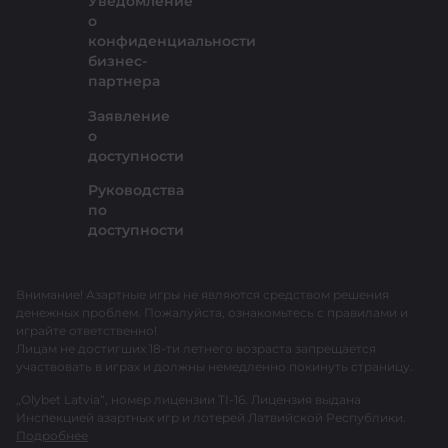
Уведомление
о
конфиденциальности
бизнес-
партнера
Заявление
о
доступности
Руководства
по
доступности
Внимание! Азартные игры не являются средством решения
денежных проблем. Пожалуйста, ознакомьтесь с правилами и
играйте ответственно!
Лицам не достигших 18-ти летнего возраста запрещается
участвовать в играх и должны немедленно покинуть страницу.
„Olybet Latvia“, номер лицензии TI-16. Лицензия выдана
Инспекцией азартных игр и лотерей Латвийской Республики.
Подробнее