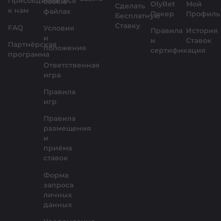
Присоединяйтесь
cookie-
OlyBet
Мой
Сделать
к нам
файлах
Покер
Профиль
Бесплатную
Ставку
FAQ
Условия
Правила
История
и
и
Ставок
Партнёрская
положения
сертификация
программа
Ответственная
игра
Правила
игр
Правила
размещения
и
приёма
ставок
Форма
запроса
личных
данных