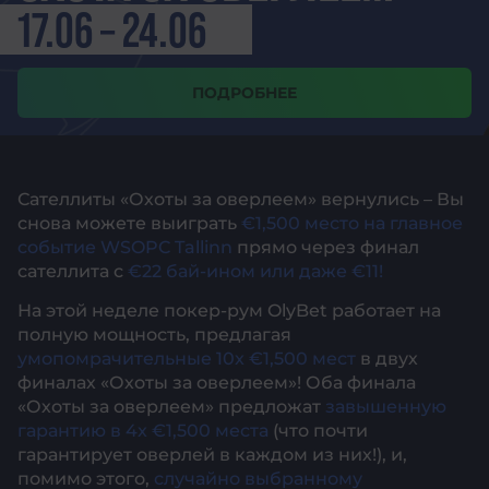
17.06 – 24.06
ПОДРОБНЕЕ
Сателлиты «Охоты за оверлеем» вернулись – Вы
снова можете выиграть
€1,500 место на главное
событие WSOPC Tallinn
прямо через финал
сателлита с
€22 бай-ином или даже €11!
На этой неделе покер-рум OlyBet работает на
полную мощность, предлагая
умопомрачительные 10x €1,500 мест
в двух
финалах «Охоты за оверлеем»! Оба финала
«Охоты за оверлеем» предложат
завышенную
гарантию в 4x €1,500 места
(что почти
гарантирует оверлей в каждом из них!), и,
помимо этого,
случайно выбранному