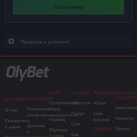
ПОДРОБНЕЕ
Правила и условия:
OEG
СПОРТ
КАЗИНО
БЫСТР
ССЫЛК
УСЛОВИЯ
OLYBET
Спортивные
Новости
Игры
Кампани
Политика
бары
О нас
Спорт
Live-
конфиденциальности
Pегистр
Voodoo
казино
Свяжитесь
Live
Данные
с нами
Логин
ПОКЕР
Olympic
o
Как
Casino