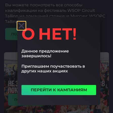
Вы можете посмотреть все способы
квалификации на фестиваль WSOP Circuit
Tallinn на домашней странице Миссии: WSOPC
Tallinn 2024.
О НЕТ!
ПОДРОБНЕЕ
Данное предложение
завершилось!
Приглашаем поучаствовать в
других наших акциях
НЕ ЗНАЕТЕ, КАК НАЙТИ ЭТИ СОБЫТИЯ В
ПОКЕР-РУМЕ OLYBET?
ПЕРЕЙТИ К КАМПАНИЯМ
ПОДРОБНЕЕ