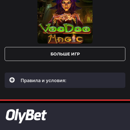
БОЛЬШЕ ИГР
Правила и условия: