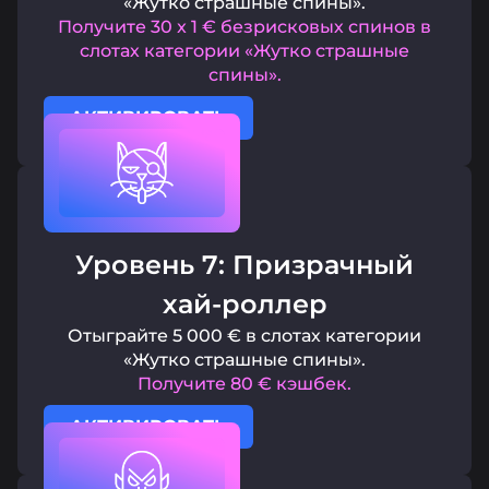
«Жутко страшные спины».
Получите 30 x 1 € безрисковых спинов в
слотах категории «Жутко страшные
спины».
АКТИВИРОВАТЬ
Уровень 7: Призрачный
хай-роллер
Отыграйте 5 000 € в слотах категории
«Жутко страшные спины».
Получите 80 € кэшбек.
АКТИВИРОВАТЬ