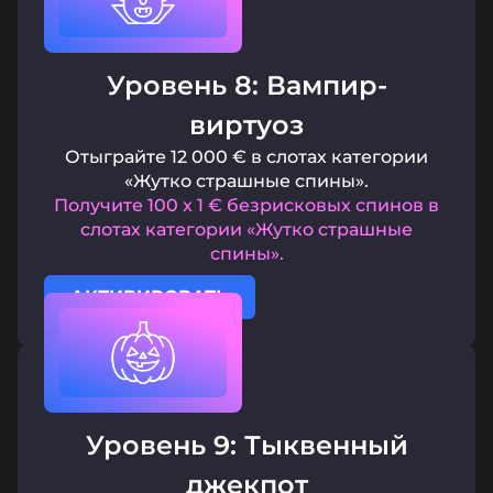
Уровень 8: Вампир-
виртуоз
Отыграйте 12 000 € в слотах категории
«Жутко страшные спины».
Получите 100 x 1 € безрисковых спинов в
слотах категории «Жутко страшные
спины».
АКТИВИРОВАТЬ
Уровень 9: Тыквенный
джекпот