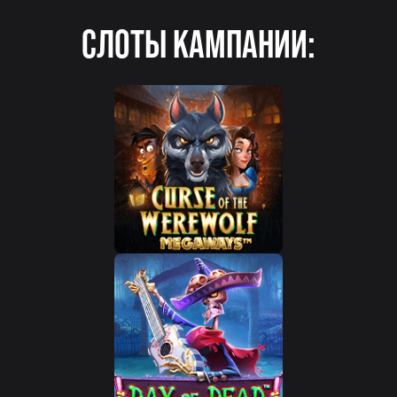
СЛОТЫ КАМПАНИИ: