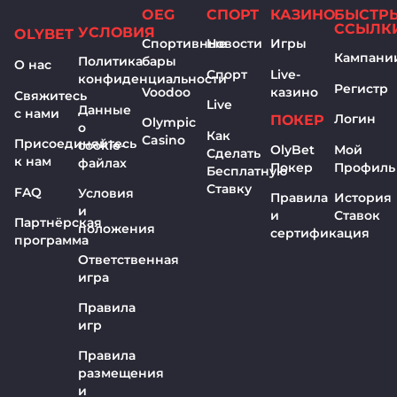
OEG
СПОРТ
КАЗИНО
БЫСТР
ССЫЛК
УСЛОВИЯ
OLYBET
Спортивные
Новости
Игры
Кампани
Политика
бары
О нас
Спорт
Live-
конфиденциальности
Pегистр
Voodoo
казино
Свяжитесь
Live
Данные
с нами
Логин
ПОКЕР
Olympic
o
Как
Casino
Присоединяйтесь
cookie-
OlyBet
Мой
Сделать
к нам
файлах
Покер
Профиль
Бесплатную
Ставку
FAQ
Условия
Правила
История
и
и
Ставок
Партнёрская
положения
сертификация
программа
Ответственная
игра
Правила
игр
Правила
размещения
и