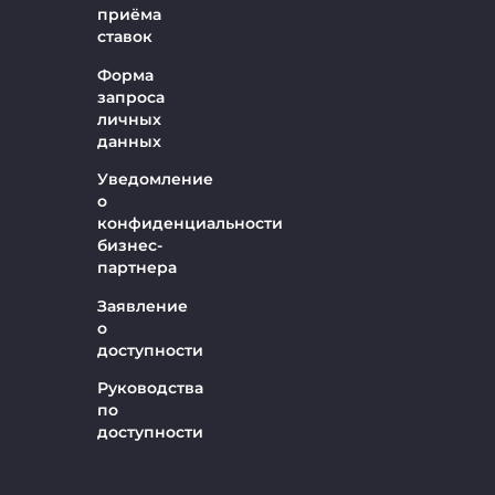
приёма
ставок
Форма
запроса
личных
данных
Уведомление
о
конфиденциальности
бизнес-
партнера
Заявление
о
доступности
Руководства
по
доступности