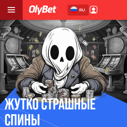
RU
ЖУТКО СТРАШНЫЕ
СПИНЫ