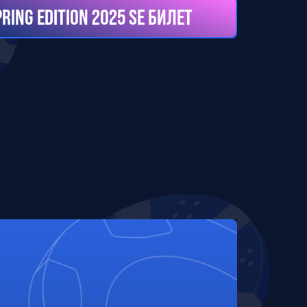
RING EDITION 2025 SE БИЛЕТ