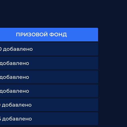
ПРИЗОВОЙ ФОНД
0 добавлено
 добавлено
 добавлено
 добавлено
0 добавлено
5 добавлено