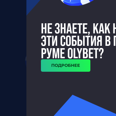
НЕ ЗНАЕТЕ, КАК
ЭТИ СОБЫТИЯ В 
РУМЕ OLYBET?
ПОДРОБНЕЕ