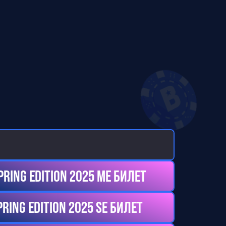
PRING EDITION 2025 ME БИЛЕТ
RING EDITION 2025 SE БИЛЕТ