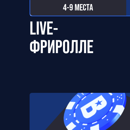
ПРИГЛАСИТЕЛЬН
4-9 МЕСТА
LIVE-
ФРИРОЛЛЕ