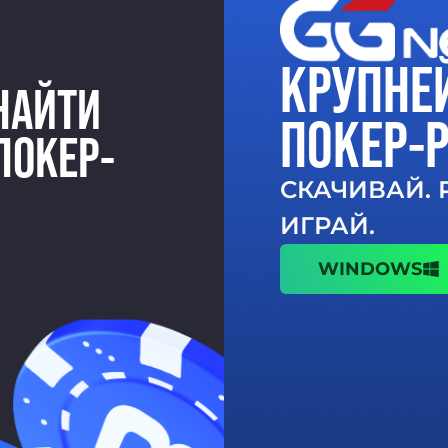
КРУПНЕ
 НАЙТИ
ПОКЕР-
ПОКЕР-
СКАЧИВАЙ. 
ИГРАЙ.
WINDOWS