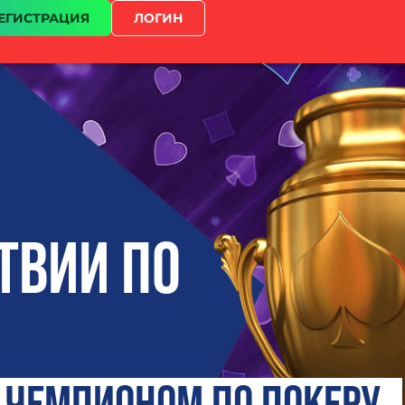
ЕГИСТРАЦИЯ
ЛОГИН
ТВИИ ПО
ЧЕМПИОНОМ ПО ПОКЕРУ