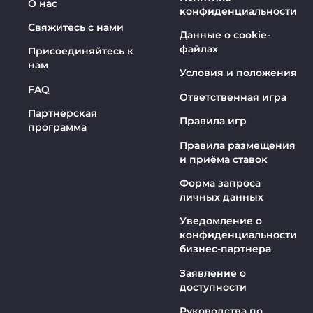
О нас
конфиденциальности
Свяжитесь с нами
Данные o cookie-
файлах
Присоединяйтесь к
нам
Условия и положения
FAQ
Ответственная игра
Партнёрская
Правила игр
программа
Правила размещения
и приёма ставок
Форма запроса
личных данных
Уведомление о
конфиденциальности
бизнес-партнера
Заявление о
доступности
Руководства по