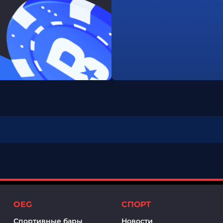
OEG
СПОРТ
Спортивные бары
Новости