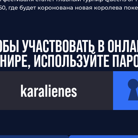
50, где будет коронована новая королева поке
ОБЫ УЧАСТВОВАТЬ В ОНЛА
НИРЕ, ИСПОЛЬЗУЙТЕ ПАР
karalienes