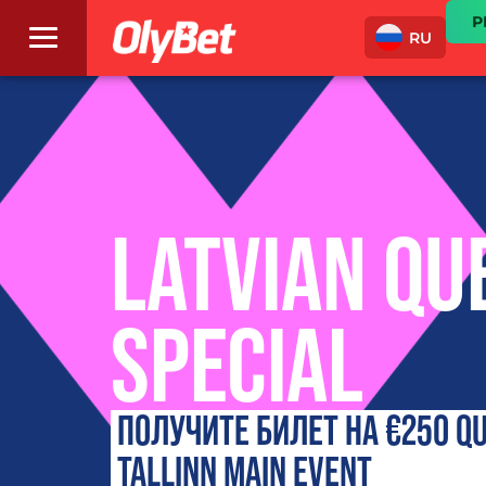
Р
RU
LATVIAN QU
SPECIAL
ПОЛУЧИТЕ БИЛЕТ НА €250 QU
TALLINN MAIN EVENT