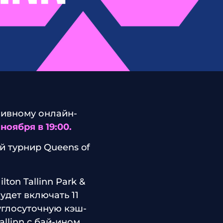
зивному онлайн-
 ноября в 19:00.
й турнир Queens of
ton Tallinn Park &
удет включать 11
руглосуточную кэш-
llinn с бай-ином