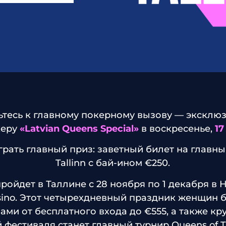
ьтесь к главному покерному вызову — эксклю
керу
«Latvian Queens Special»
в воскресенье,
17
рать главный приз: заветный билет на главны
Tallinn с бай-ином €250.
ройдет в Таллине с 28 ноября по 1 декабря в Hil
sino. Этот четырехдневный праздник женщин б
ами от бесплатного входа до €555, а также к
 фестиваля станет главный турнир Queens of Ta