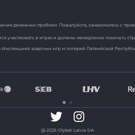
ения денежных проблем. Пожалуйста, ознакомьтесь с пра
тся участвовать в играх и должны немедленно покинуть стр
ана Инспекцией азартных игр и лотерей Латвийской Республ
@ 2026 Olybet Latvia SIA