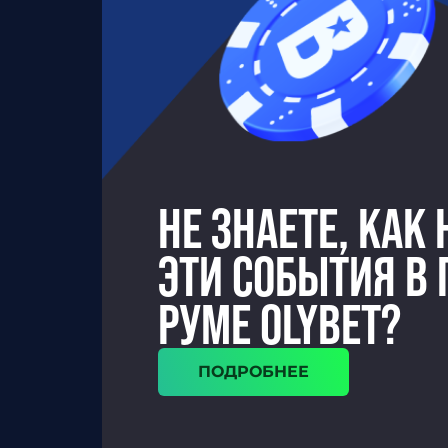
НЕ ЗНАЕТЕ, КАК
ЭТИ СОБЫТИЯ В 
РУМЕ OLYBET?
ПОДРОБНЕЕ