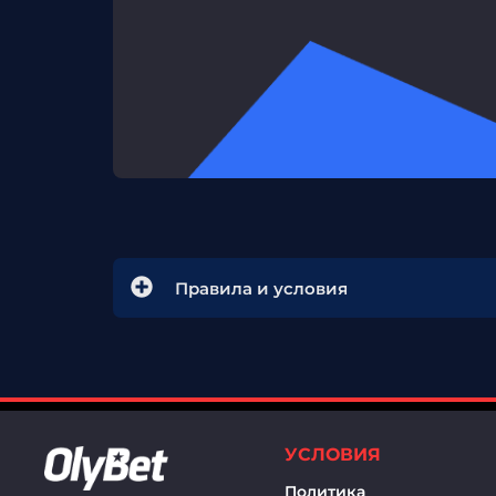
Правила и условия
УСЛОВИЯ
Политика