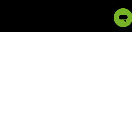
OEG
СПОРТ
КАЗИНО
БЫСТР
ССЫЛК
УСЛОВИЯ
OLYBET
Спортивные
Новости
Игры
Кампани
Политика
бары
О нас
Спорт
Live-
конфиденциальности
Pегистр
Voodoo
казино
Свяжитесь
Live
Данные
с нами
Логин
ПОКЕР
Olympic
o
Как
Casino
Присоединяйтесь
cookie-
OlyBet
Мой
Сделать