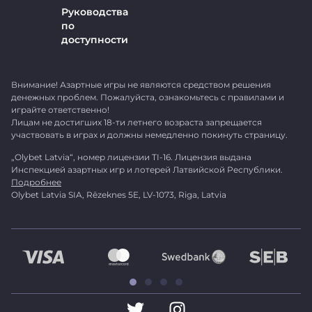
Руководства
по
доступности
Внимание! Азартные игры не являются средством решения
денежных проблем. Пожалуйста, ознакомьтесь с правилами и
играйте ответственно!
Лицам не достигших 18-ти летнего возраста запрещается
участвовать в играх и должны немедленно покинуть страницу.
„Olybet Latvia“, номер лицензии TI-16. Лицензия выдана
Инспекцией азартных игр и лотерей Латвийской Республики.
Подробнее
Olybet Latvia SIA, Rēzeknes 5E, LV-1073, Riga, Latvia