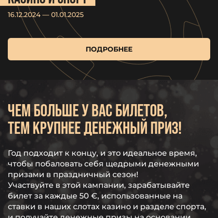
16.12.2024 — 01.01.2025
ПОДРОБНЕЕ
ЧЕМ БОЛЬШЕ У ВАС БИЛЕТОВ,
ТЕМ КРУПНЕЕ ДЕНЕЖНЫЙ ПРИЗ!
Год подходит к концу, и это идеальное время,
чтобы побаловать себя щедрыми денежными
призами в праздничный сезон!
Участвуйте в этой кампании, зарабатывайте
билет за каждые 50 €, использованные на
ставки в наших слотах казино и разделе спорта,
и получайте денежные призы на основании