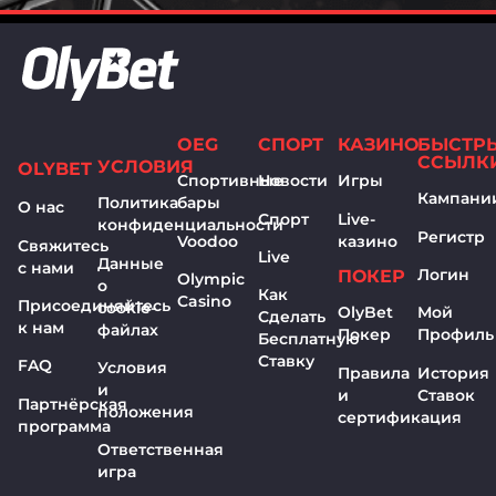
OEG
СПОРТ
КАЗИНО
БЫСТР
ССЫЛК
УСЛОВИЯ
OLYBET
Спортивные
Новости
Игры
Кампани
Политика
бары
О нас
Спорт
Live-
конфиденциальности
Pегистр
Voodoo
казино
Свяжитесь
Live
Данные
с нами
Логин
ПОКЕР
Olympic
o
Как
Casino
Присоединяйтесь
cookie-
OlyBet
Мой
Сделать
к нам
файлах
Покер
Профиль
Бесплатную
Ставку
FAQ
Условия
Правила
История
и
и
Ставок
Партнёрская
положения
сертификация
программа
Ответственная
игра