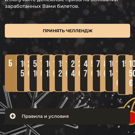
заработанных Вами билетов.
ПРИНЯТЬ ЧЕЛЛЕНДЖ
БИЛЕТЫ
ПРИЗ
10-
25
51-
75
101-
125
151-
175
201-
300
401-
550
701-
850
1001-
1
150
1
50
€
100
€
150
€
200
€
400
€
700
€
1000
€
1499
100
5
€
€
Правила и условия