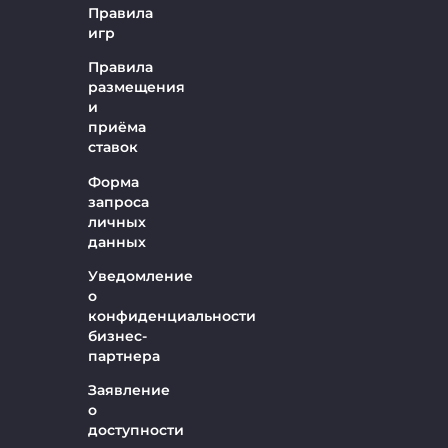
Правила
игр
Правила
размещения
и
приёма
ставок
Форма
запроса
личных
данных
Уведомление
о
конфиденциальности
бизнес-
партнера
Заявление
о
доступности