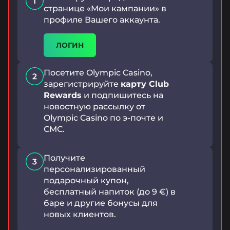
странице «Мои кампании» в
профиле Вашего аккаунта.
ЛОГИН
Посетите Olympic Casino,
зарегистрируйте
карту Club
Rewards
и подпишитесь на
новостную рассылку от
Olympic Casino по э-почте и
СМС.
Получите
персонализированный
подарочный купон,
бесплатный напиток (до 9 €) в
баре и другие бонусы для
новых клиентов.