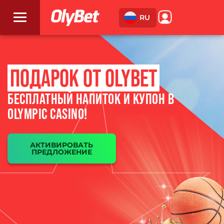
RU
ПОДАРОК ОТ OLYBET
БЕСПЛАТНЫЙ НАПИТОК И КУПОН В
OLYMPIC CASINO!
АКТИВИРОВАТЬ
ПРЕДЛОЖЕНИЕ