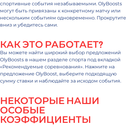
спортивные события незабываемыми. OlyBoosts
могут быть привязаны к конкретному матчу или
нескольким событиям одновременно. Прокрутите
вниз и убедитесь сами.
КАК ЭТО РАБОТАЕТ?
Вы можете найти широкий выбор предложений
OlyBoosts в нашем разделе спорта под вкладкой
«Рекомендуемые соревнования». Нажмите на
предложение OlyBoost, выберите подходящую
сумму ставки и наблюдайте за исходом события.
НЕКОТОРЫЕ НАШИ
ОСОБЫЕ
КОЭФФИЦИЕНТЫ