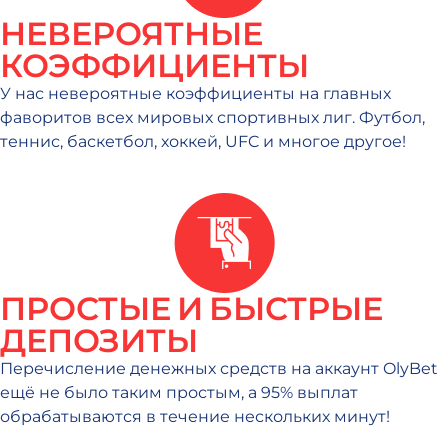
НЕВЕРОЯТНЫЕ
КОЭФФИЦИЕНТЫ
У нас невероятные коэффициенты на главных
фаворитов всех мировых спортивных лиг. Футбол,
теннис, баскетбол, хоккей, UFC и многое другое!
ПРОСТЫЕ И БЫСТРЫЕ
ДЕПОЗИТЫ
Перечисление денежных средств на аккаунт OlyBet
ещё не было таким простым, а 95% выплат
обрабатываются в течение нескольких минут!