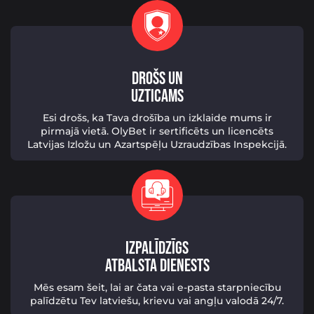
DROŠS UN
UZTICAMS
Esi drošs, ka Tava drošība un izklaide mums ir
pirmajā vietā. OlyBet ir sertificēts un licencēts
Latvijas Izložu un Azartspēļu Uzraudzības Inspekcijā.
IZPALĪDZĪGS
ATBALSTA DIENESTS
Mēs esam šeit, lai ar čata vai e-pasta starpniecību
palīdzētu Tev latviešu, krievu vai angļu valodā 24/7.