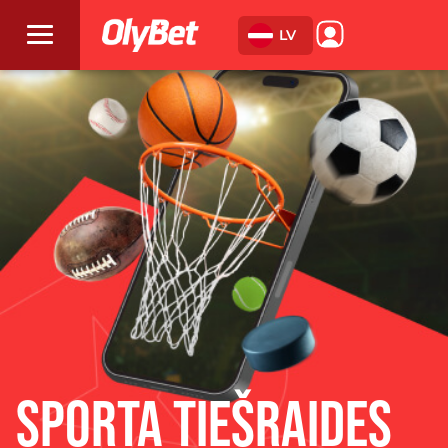
LV
SPORTA TIEŠRAIDES