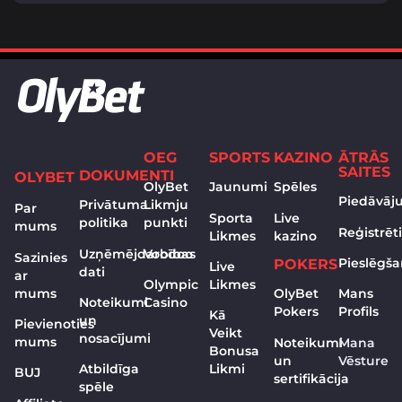
OEG
SPORTS
KAZINO
ĀTRĀS
SAITES
DOKUMENTI
OLYBET
OlyBet
Jaunumi
Spēles
Piedāvāj
Privātuma
Likmju
Par
Sporta
Live
politika
punkti
mums
Reģistrēt
Likmes
kazino
Uzņēmējdarbības
Voodoo
Sazinies
Pieslēgš
POKERS
Live
dati
ar
Olympic
Likmes
mums
OlyBet
Mans
Noteikumi
Casino
Pokers
Profils
Kā
un
Pievienoties
Veikt
nosacījumi
mums
Noteikumi
Mana
Bonusa
un
Vēsture
Atbildīga
Likmi
BUJ
sertifikācija
spēle