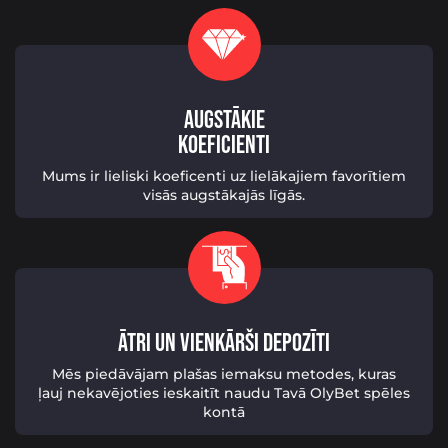
AUGSTĀKIE
KOEFICIENTI
Mums ir lieliski koeficenti uz lielākajiem favorītiem
visās augstākajās līgās.
ĀTRI UN VIENKĀRŠI DEPOZĪTI
Mēs piedāvājam plašas iemaksu metodes, kuras
ļauj nekavējoties ieskaitīt naudu Tavā OlyBet spēles
kontā