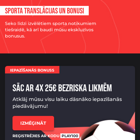
SPORTA TRANSLĀCIJAS UN BONUSI
Seko līdzi izvēlētiem sporta notikumiem
tiešraidē, kā arī baudi mūsu ekskluzīvos
bonusus.
IEPAZĪŠANĀS BONUSS
SĀC AR 4X 25€ BEZRISKA LIKMĒM
Atklāj mūsu visu laiku dāsnāko iepazīšanās
piedāvājumu!
IZMĒĢINĀT
REĢISTRĒJIES AR KODU
PLAY100