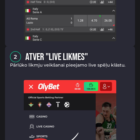
ATVER "LIVE LIKMES"
Pārlūko likmju veikšanai pieejamo live spēļu klāstu.