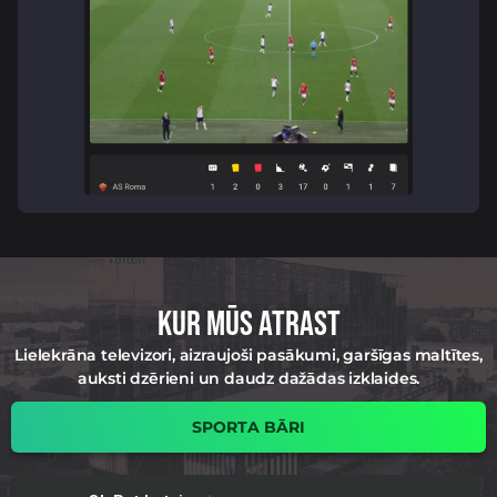
KUR MŪS ATRAST
Lielekrāna televizori, aizraujoši pasākumi, garšīgas maltītes,
auksti dzērieni un daudz dažādas izklaides.
SPORTA BĀRI