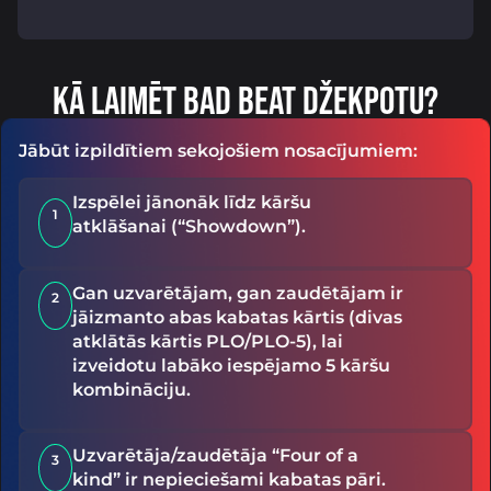
KĀ LAIMĒT BAD BEAT DŽEKPOTU?
Jābūt izpildītiem sekojošiem nosacījumiem:
Izspēlei jānonāk līdz kāršu
1
atklāšanai (“Showdown”).
Gan uzvarētājam, gan zaudētājam ir
2
jāizmanto abas kabatas kārtis (divas
atklātās kārtis PLO/PLO-5), lai
izveidotu labāko iespējamo 5 kāršu
kombināciju.
Uzvarētāja/zaudētāja “Four of a
3
kind” ir nepieciešami kabatas pāri.