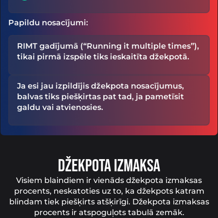
Papildu nosacījumi:
RIMT gadījumā (“Running it multiple times”),
tikai pirmā izspēle tiks ieskaitīta džekpotā.
Ja esi jau izpildījis džekpota nosacījumus,
balvas tiks piešķirtas pat tad, ja pametīsit
galdu vai atvienosies.
DŽEKPOTA IZMAKSA
Visiem blaindiem ir vienāds džekpota izmaksas
procents, neskatoties uz to, ka džekpots katram
blindam tiek piešķirts atšķirīgi. Džekpota izmaksas
procents ir atspoguļots tabulā zemāk.