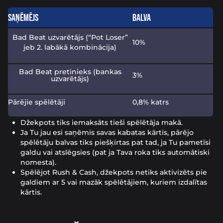
SAŅĒMĒJS
BALVA
Bad Beat uzvarētājs (“Pot Loser”
10%
jeb 2. labākā kombinācija)
Bad Beat pretinieks (bankas
3%
uzvarētājs)
Pārējie spēlētāji
0,8% katrs
Džekpots tiks iemaksāts tieši spēlētāja makā.
Ja Tu jau esi saņēmis savas kabatas kārtis, pārējo
spēlētāju balvas tiks piešķirtas pat tad, ja Tu pametīsi
galdu vai atslēgsies (pat ja Tava roka tiks automātiski
nomesta).
Spēlējot Rush & Cash, džekpots netiks aktivizēts pie
galdiem ar 5 vai mazāk spēlētājiem, kuriem izdalītas
kārtis.