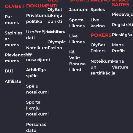
SAITES
DOKUMENTI
OLYBET
OlyBet
Jaunumi
Spēles
Piedāvāj
Privātuma
Likmju
Par
Sporta
Live
politika
punkti
mums
Reģistrēt
Likmes
kazino
Uzņēmējdarbības
Voodoo
Sazinies
Pieslēgš
POKERS
Live
dati
ar
Olympic
Likmes
mums
OlyBet
Mans
Noteikumi
Casino
Pokers
Profils
Kā
un
Pievienoties
Veikt
nosacījumi
mums
Noteikumi
Mana
Bonusa
un
Vēsture
Atbildīga
Likmi
BUJ
sertifikācija
spēle
Affiliate
Spēļu
noteikumi
Sporta
likmju
noteikumi
Personas
datu