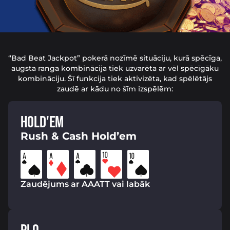
“Bad Beat Jackpot” pokerā nozīmē situāciju, kurā spēcīga,
augsta ranga kombinācija tiek uzvarēta ar vēl spēcīgāku
kombināciju. Šī funkcija tiek aktivizēta, kad spēlētājs
zaudē ar kādu no šīm izspēlēm:
HOLD'EM
Rush & Cash Hold’em
Zaudējums ar AAATT vai labāk
PLO