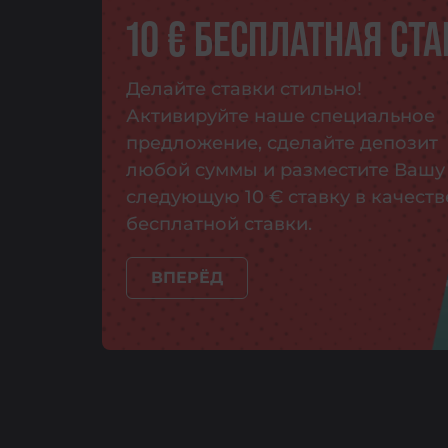
10 € БЕСПЛАТНАЯ СТ
Делайте ставки стильно!
Активируйте наше специальное
предложение, сделайте депозит
любой суммы и разместите Вашу
следующую 10 € ставку в качеств
бесплатной ставки.
ВПЕРЁД