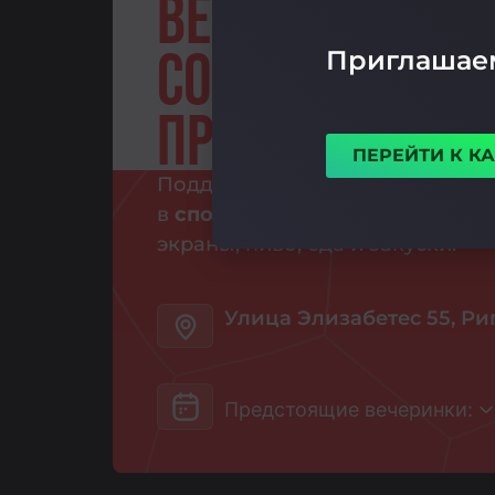
ВЕЧЕРИНКИ
СОВМЕСТНОГО
Приглашаем
ПРОСМОТРА
ПЕРЕЙТИ К 
Поддержите наших спортсменов
в
спорт-баре Voodoo OlyBet
! В
экраны, пиво, еда и закуски.
Улица Элизабетес 55, Ри
Предстоящие вечеринки: