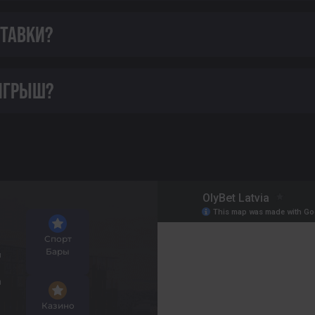
СТАВКИ?
ЫИГРЫШ?
Спорт
Е
Бары
Казино