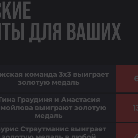
СКИЕ
ТЫ ДЛЯ ВАШИХ
жская команда 3x3 выиграет
золотую медаль
Тина Граудиня и Анастасия
1
амойлова выиграют золотую
медаль
урис Страутманис выиграет
золотую медаль в любой