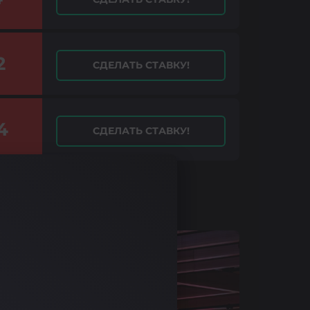
2
СДЕЛАТЬ СТАВКУ!
4
СДЕЛАТЬ СТАВКУ!