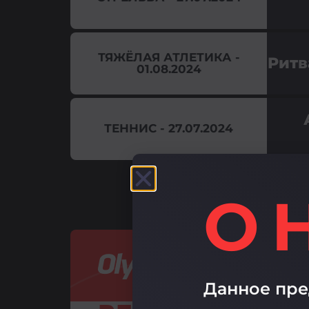
ТЯЖЁЛАЯ АТЛЕТИКА -
Ритв
01.08.2024
ТЕННИС - 27.07.2024
О 
Данное пре