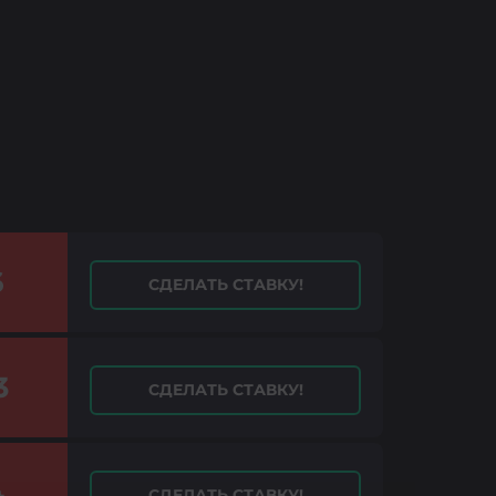
6
СДЕЛАТЬ СТАВКУ!
3
СДЕЛАТЬ СТАВКУ!
4
СДЕЛАТЬ СТАВКУ!