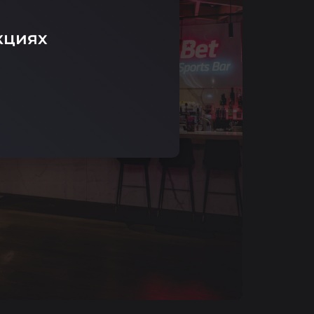
кциях