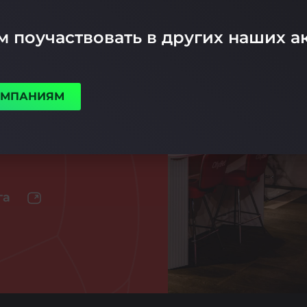
 поучаствовать в других наших а
КАМПАНИЯМ
 вместе с нами
ас ждут большие
га