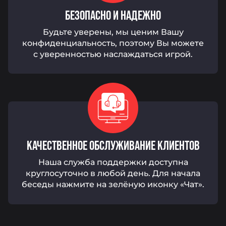
БЕЗОПАСНО И НАДЕЖНО
Будьте уверены, мы ценим Вашу
конфиденциальность, поэтому Вы можете
с уверенностью наслаждаться игрой.
КАЧЕСТВЕННОЕ ОБСЛУЖИВАНИЕ КЛИЕНТОВ
Наша служба поддержки доступна
круглосуточно в любой день. Для начала
беседы нажмите на зелёную иконку «Чат».