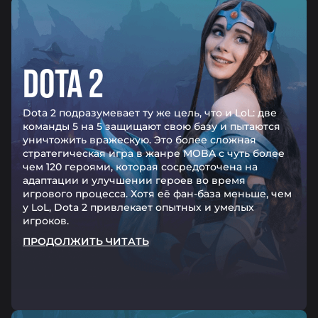
DOTA 2
Dota 2 подразумевает ту же цель, что и LoL: две
команды 5 на 5 защищают свою базу и пытаются
уничтожить вражескую. Это более сложная
стратегическая игра в жанре MOBA с чуть более
чем 120 героями, которая сосредоточена на
адаптации и улучшении героев во время
игрового процесса. Хотя её фан-база меньше, чем
у LoL, Dota 2 привлекает опытных и умелых
игроков.
ПРОДОЛЖИТЬ ЧИТАТЬ