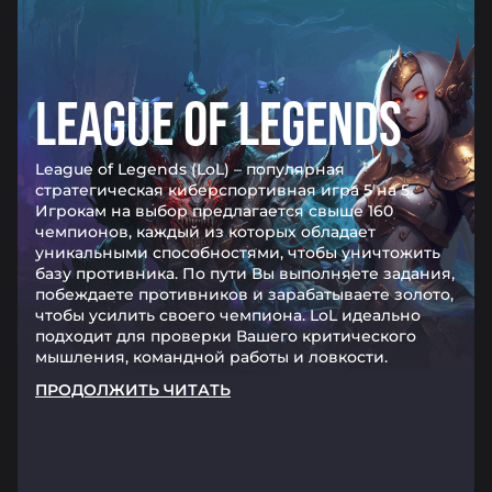
LEAGUE OF LEGENDS
League of Legends (LoL) – популярная
стратегическая киберспортивная игра 5 на 5.
Игрокам на выбор предлагается свыше 160
чемпионов, каждый из которых обладает
уникальными способностями, чтобы уничтожить
базу противника. По пути Вы выполняете задания,
побеждаете противников и зарабатываете золото,
чтобы усилить своего чемпиона. LoL идеально
подходит для проверки Вашего критического
мышления, командной работы и ловкости.
ПРОДОЛЖИТЬ ЧИТАТЬ