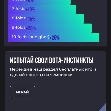
+10%
7-folds
+15%
8-folds
+20%
9-folds
+25%
10-folds (or higher)
ИСПЫТАЙ СВОИ DOTA-ИНСТИНКТЫ
Перейди в наш раздел бесплатных игр и
сделай прогноз на чемпиона:
ИГРАЙ