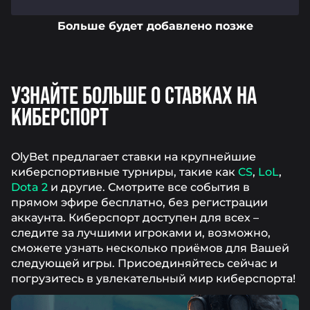
Больше будет добавлено позже
УЗНАЙТЕ БОЛЬШЕ О СТАВКАХ НА
КИБЕРСПОРТ
OlyBet предлагает ставки на крупнейшие
киберспортивные турниры, такие как
CS
,
LoL
,
Dota 2
и другие. Смотрите все события в
прямом эфире бесплатно, без регистрации
аккаунта. Киберспорт доступен для всех –
следите за лучшими игроками и, возможно,
сможете узнать несколько приёмов для Вашей
следующей игры. Присоединяйтесь сейчас и
погрузитесь в увлекательный мир киберспорта!