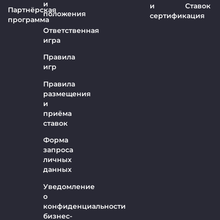
и
и
Ставок
Партнёрская
положения
сертификация
программа
Ответственная
игра
Правила
игр
Правила
размещения
и
приёма
ставок
Форма
запроса
личных
данных
Уведомление
о
конфиденциальности
бизнес-