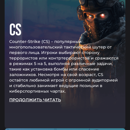
CS
Counter-Strike (CS) – популярный
многопользовательский тактический шутер от
первого лица. Игроки выбирают сторону
террористов или контртеррористов и сражаются
в режимах 5 на 5, выполняя различные задачи,
такие как установка бомбы или спасение
заложников. Несмотря на свой возраст, CS
остаётся любимой игрой с огромной аудиторией
и стабильно занимает ведущие позиции в
киберспортивных чартах.
ПРОДОЛЖИТЬ ЧИТАТЬ